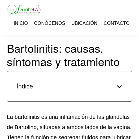
Saltar
Saltar
a
al
FERROBELAB
Centro
INICIO
CONÓCENOS
UBICACIÓN
CONTACTO
la
contenido
de
navegación
principal
reproducción
Bartolinitis: causas,
principal
asistida
síntomas y tratamiento
Índice
La bartolinitis es una inflamación de las glándulas
de Bartolino, situadas a ambos lados de la vagina.
Tienen la función de segregar fluidos para lubricar.