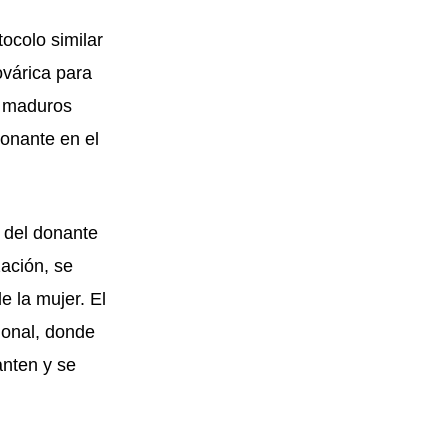
ocolo similar
ovárica para
os maduros
donante en el
 del donante
zación, se
e la mujer. El
ional, donde
anten y se