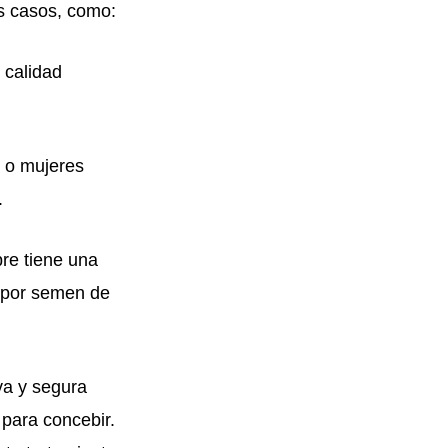
s casos, como:
 calidad
 o mujeres
.
re tiene una
r por semen de
va y segura
 para concebir.