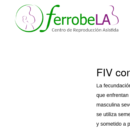
Saltar
Saltar
a
al
la
contenido
navegación
principal
FERROBELAB
Centro
principal
de
reproducción
FIV co
asistida
La fecundación
que enfrentan 
masculina sev
se utiliza se
y sometido a p