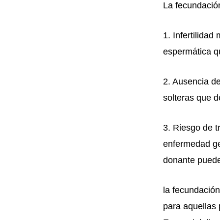
La fecundació
1. Infertilida
espermática que
2. Ausencia d
solteras que d
3. Riesgo de 
enfermedad ge
donante puede 
la fecundación
para aquellas 